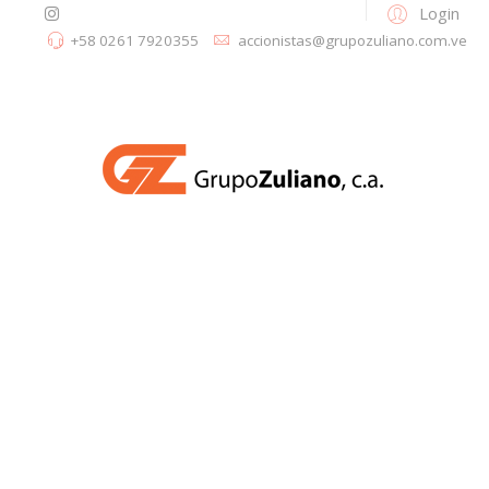
Login
+58 0261 7920355
accionistas@grupozuliano.com.ve